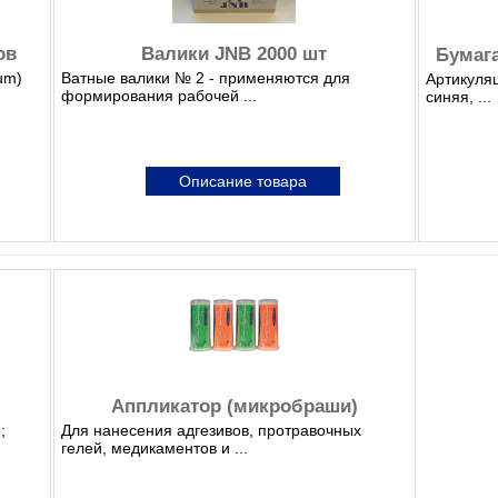
ов
Валики JNB 2000 шт
Бумага
um)
Ватные валики № 2 - применяются для
Артикуляц
формирования рабочей ...
синяя, ...
Описание товара
Аппликатор (микробраши)
;
Для нанесения адгезивов, протравочных
гелей, медикаментов и ...