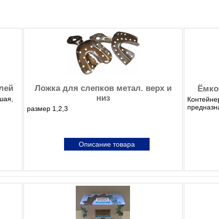
лей
Ложка для слепков метал. верх и
Ёмко
низ
шая,
Контейне
предназна
размер 1,2,3
Описание товара